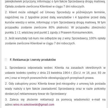
jakiejkolwiek przyczyny, informując o tym fakcie Sprzedawcę drogą mailową.
Opłata zostanie zwrócona Klientowi w ciągu 7 dni roboczych.
Klient może odstąpić od Umowy Sprzedaży w późniejszym terminie,
najpóźniej na 2 tygodnie przed datą warsztatów i 4 tygodnie przed datą
kursów wiedzy o winie, informując o tym Sprzedawcę drogą mailową. W tym
przypadku zostanie zwrócone 80% płatności. W przypadku zbieżności
punktu 1 i 2, właściwy jest punkt 1 zgody z Prawem Konsumenckim.
Jeśli warsztaty lub kurs nie odbędzie się z winy Sprzedawcy, 100% opłaty
zostanie zwrócone Klientowi w ciągu 7 dni roboczych.
F. Reklamacje i zwroty produktów
Sprzedawca odpowiada wobec Klienta na zasadach określonych w
ustawie kodeks cywilny z dnia 23 kwietnia 1964 r. (Dz.U. nr 16, poz. 93 ze
zm.) oraz w innych powszechnie obowiązujących przepisach prawa.
Gdy zakupiony przez Klienta towar jest niezgodny z umową lub posiada
wady należy o tym fakcie zawiadomić Sprzedawcę oraz w razie potrzeby
dostarczyć reklamowany towar do Sprzedawcy
Zaleca się złożenie reklamacji za pomocą wiadomości e-mail na
adres
wino.m.sokolowski@gmail.com