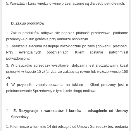
Warsztaty i kursy wiedzy o winie przeznaczone są dla osób pełnoletnich.
D. Zakup produktów
Zakup produktów odbywa się poprzez płatność przelewową, platformę
przelewy24.pl lub gotówką przy odbiorze osobistym.
Realizacja zlecenia następuje niezwłocznie po zaksięgowaniu płatności.
Przy ewentualnych opóźnieniach, Klient zostanie natychmiast
powiadomiony.
W przypadku sprzedaży wysyłkowej, doliczany jest zryczałtowany koszt
przesyłki w kwocie 15 zł (chyba, że zakupy są równe lub wyższe kwocie 150
zł)
W przypadku zapotrzebowania na fakturę – Klient proszony jest o
poinformowanie Sprzedawcy o tym fakcie drogą mailową.
E. Rezygnacje z warsztatów i kursów – odstąpienie od Umowy
Sprzedaży
Klient może w terminie 14 dni odstąpić od Umowy Sprzedaży bez podania