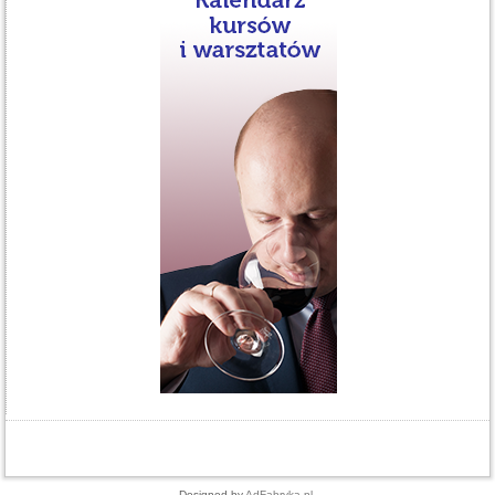
Designed by
AdFabryka.pl
.