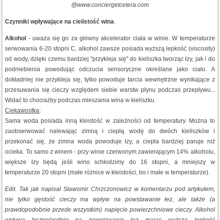
@www.conciergetcetera.com
Czynniki wpływające na cielistość wina
.
Alkohol
- uważa się go za główny akcelerator ciała w winie. W temperaturze
serwowania 6-20 stopni C, alkohol zawsze posiada wyższą lepkość (viscosity)
od wody, dzięki czemu bardziej "przykleja się" do kieliszka tworząc łzy, jak i do
podniebienia powodując odczucia sensoryczne określane jako ciało. A
dokładniej nie przykleja się, tylko powoduje tarcia wewnętrzne wynikające z
przesuwania się cieczy względem siebie warstw płynu podczas przepływu...
Widać to chociażby podczas mieszania wina w kieliszku.
Ciekawostka
:
Sama woda posiada inną kleistość w zależności od temperatury. Można to
zaobserwować nalewając zimną i ciepłą wodę do dwóch kieliszków i
przekonać się, że zimna woda powoduje łzy, a ciepła bardziej paruje niż
ocieka. To samo z winem - przy winie czerwonym zawierającym 14% alkoholu,
większe łzy będą jeśli wino schłodzimy do 16 stopni, a mniejszy w
temperaturze 20 stopni (małe różnice w kleistości, bo i małe w temperaturze).
Edit. Tak jak napisał Sławomir Chrzczonowicz w komentarzu pod artykułem,
nie tylko gęstość cieczy ma wpływ na powstawanie łez, ale także (a
prawdopodobnie przede wszystkim) napięcie powierzchniowe cieczy. Alkohol