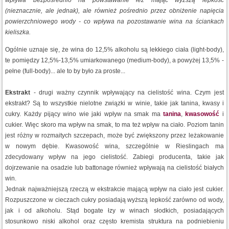
wpływa bezpośrednio na powstawanie łez maj
ą
c wyższ
ą
lepkość
(nieznacznie, ale jednak), ale również pośrednio przez obniżenie napięcia
powierzchniowego wody - co wpływa na pozostawanie wina na ściankach
kieliszka.
Ogólnie uznaje się, że wina do 12,5% alkoholu są lekkiego ciała (light-body),
te pomiędzy 12,5%-13,5% umiarkowanego (medium-body), a powyżej 13,5% -
pełne (full-body)... ale to by było za proste...
Ekstrakt
- drugi ważny czynnik wpływający na cielistość wina. Czym jest
ekstrakt? Są to wszystkie nielotne związki w winie, takie jak tanina, kwasy i
cukry. Każdy pijący wino wie jaki wpływ na smak ma
tanina
,
kwasowość
i
cukier. Więc skoro ma wpływ na smak, to ma też wpływ na ciało. Poziom tanin
jest różny w rozmaitych szczepach, może być zwiększony przez leżakowanie
w nowym dębie. Kwasowość wina, szczególnie w Rieslingach ma
zdecydowany wpływ na jego cielistość. Zabiegi producenta, takie jak
dojrzewanie na osadzie lub battonage również wpływają na cielistość białych
win.
Jednak najważniejszą rzeczą w ekstrakcie mającą wpływ na ciało jest cukier.
Rozpuszczone w cieczach cukry posiadają wyższą lepkość zarówno od wody,
jak i od alkoholu. Stąd bogate łzy w winach słodkich, posiadających
stosunkowo niski alkohol oraz często kremista struktura na podniebieniu