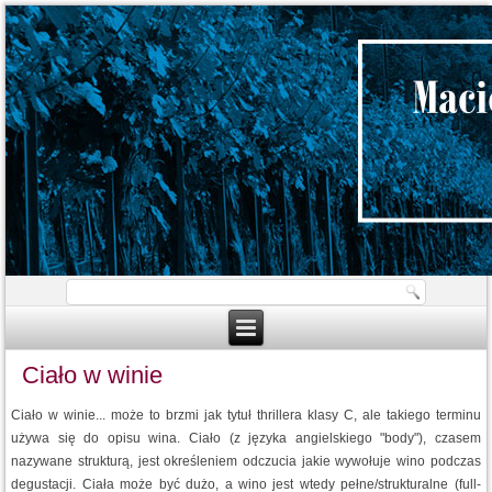
Ciało w winie
Ciało w winie... może to brzmi jak tytuł thrillera klasy C, ale takiego terminu
używa się do opisu wina. Ciało (z języka angielskiego "body"), czasem
nazywane strukturą, jest określeniem odczucia jakie wywołuje wino podczas
degustacji. Ciała może być dużo, a wino jest wtedy pełne/strukturalne (full-