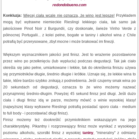
redondobueno.com
Konkluzja:
Więcej ciała wcale nie oznacza, że wino jest lepsze!
Przykładem
mogą być wytrawne niemieckie Rieslingi lekkiego ciała, tak samo jak
jakościowe Pinot Noir z Burgundii, czy doskonałe, świeże Vinho Verde z
północnej Portugalii... z kolei pełne, bogate w taniny i alkohol wina z Chile
potrafią być przerysowane, zbyt mocne i może brakować im finezji.
Większym wyznacznikiem jakości jest finisz. Jest to wrażenie pozostawione
przez wino po przełknięciu (lub wypluciu) podczas degustacji. Tak jak ciało
określa się jako pełne, umiarkowane i lekkie, tak do określenia finiszu używa
się przymiotników długie, średnio długie i krótkie. Uznaje się, że lekkie wina to
takie, które bardzo szybko znikają z podniebienia. Jeśli czujemy smak wina po
20 sekundach od degustacji, oznacza to że wino możemy nazwać
przynajmniej średnio-długim. Powyżej 45 sekund finisz jest długi. Jeśli dużo
ciała i długi finisz idą w parze, możemy mówić o winie wysokiej klasy!
(najwyższej klasy wytrawne Rieslingi potrafią posiadać sporo ciała - medium
to full body - i pozostawiać długi finisz).
Finisz możemy też dookreślić przymiotnikiem wskazującym na jego
charakterystykę. Pikantny i rozgrzewający finisz może wynikać z wysokiego
poziomu alkoholu, szorstki finisz z wysokiej
taniny
, "mineralny" z odmiany