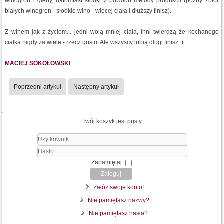
winogron i gleby, natomiast słodki z powodu metody produkcji (późny zbiór
białych winogron - słodkie wino - więcej ciała i dłuższy finisz).
Z winem jak z życiem... jedni wolą mniej ciała, inni twierdzą że kochanego
ciałka nigdy za wiele - rzecz gustu. Ale wszyscy lubią długi finisz :)
MACIEJ SOKOŁOWSKI
Poprzedni artykuł
Następny artykuł
Twój koszyk jest pusty
Użytkownik
Hasło
Zapamiętaj
Zaloguj
Załóż swoje konto!
Nie pamiętasz nazwy?
Nie pamiętasz hasła?