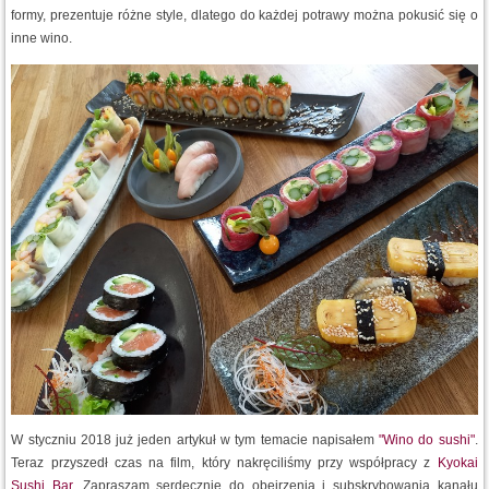
formy, prezentuje różne style, dlatego do każdej potrawy można pokusić się o
inne wino.
W styczniu 2018 już jeden artykuł w tym temacie napisałem
"Wino do sushi"
.
Teraz przyszedł czas na film, który nakręciliśmy przy współpracy z
Kyokai
Sushi Bar
. Zapraszam serdecznie do obejrzenia i subskrybowania kanału