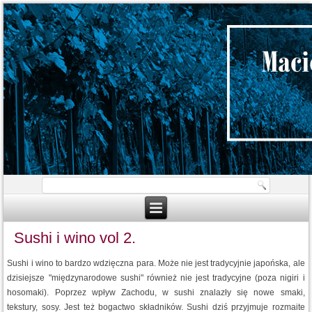
Sushi i wino vol 2.
Sushi i wino to bardzo wdzięczna para. Może nie jest tradycyjnie japońska, ale
dzisiejsze "międzynarodowe sushi" również nie jest tradycyjne (poza nigiri i
hosomaki). Poprzez wpływ Zachodu, w sushi znalazły się nowe smaki,
tekstury, sosy. Jest też bogactwo składników. Sushi dziś przyjmuje rozmaite