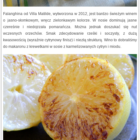
Falanghina od Villa Matilde, wytworzona w 2012, jest bardzo świeżym winem
o jasno-słomkowym, wręcz zielonkawym kolorze. W nosie dominują jasne
czereśnie i niedojrzała pomarańcza. Można jednak doszukać się nut
wczesnych orzechów. Smak zdecydowanie rześki i soczysty, z dużą
kwasowością (wyraźnie cytrynowy finisz) i niezłą strukturą. Wino to dobraliśmy
do makaronu z krewetkami w sosie z karmelizowanych cytryn i miodu.