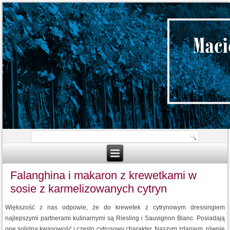
Falanghina i makaron z krewetkami w
sosie z karmelizowanych cytryn
Większość z nas odpowie, że do krewetek z cytrynowym dressingiem
najlepszymi partnerami kulinarnymi są Riesling i Sauvignon Blanc. Posiadają
one solidną kwasowość i często cytrusowy charakter. Naszym zdaniem, równie