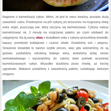
Najpierw o karmelizacji cytryn. Mimo, że jest to owoc kwaśny, posiada dużą
zawartość cukru. Przekrojone na pół cytryny, po wrzuceniu na rozgrzaną oliwę
extra virgin, puszczają sok, który zaczyna się karmelizować. Cytryny należy
karmelizować ok. 3 minuty na rozgrzanej patelni, po czym odstawić do
ostygnięcia. Na tą samą
oliwę
z dodatkiem soku z cytryny wrzuciliśmy krewetki,
kapary, pomidorki koktajlowe i czarne oliwki. Dodaliśmy soli i pieprzu.
Smażenie krewetek to bardzo szybki proces, więc gdy widzieliśmy, że są
gotowe, podlaliśmy odrobiną białego wina, dodaliśmy łyżkę miodu
wielokwiatowego i wycisnęliśmy do całości dwie połówki wcześniej
karmelizowanych cytryn. Wszystko dusiliśmy przez chwilę, aż trochę
zgęstniało. Makaron podaliśmy z zawartością patelni, ozdabiając świeżym
oregano.