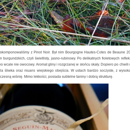
ry skomponowaliśmy z Pinot Noir. Był nim Bourgogne Hautes-Cotes de Beaune 2
burgundzkich, czyli świetlisty, jasno-rubinowy. Po delikatnych fioletowych refle
wo wcale nie owocowy. Aromat gliny i rozgrzanej w słońcu skały. Dopiero po chwili
ża śliwka oraz niuans wiejskiego obejścia. W ustach bardzo soczyste, z wyso
zesną wiśnię. Mimo lekkości, posiada subtelne taniny i dobrą strukturę.