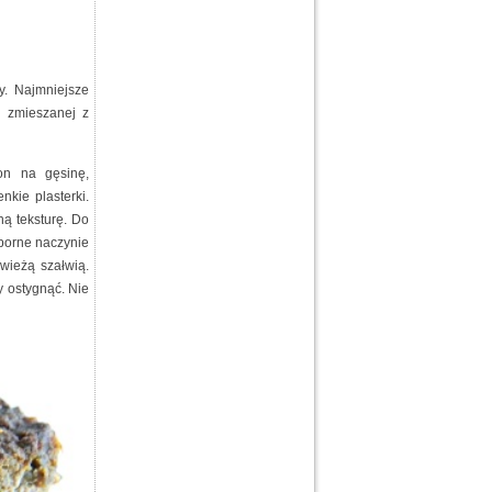
y. Najmniejsze
e zmieszanej z
on na gęsinę,
kie plasterki.
ą teksturę. Do
dporne naczynie
wieżą szałwią.
y ostygnąć. Nie