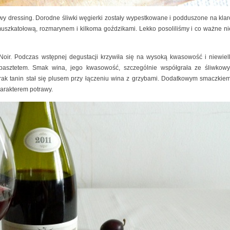
owy dressing. Dorodne śliwki węgierki zostały wypestkowane i podduszone na kl
 muszkatołową, rozmarynem i kilkoma goździkami. Lekko posoliliśmy i co ważne n
 Noir. Podczas wstępnej degustacji krzywiła się na wysoką kwasowość i niewielk
pasztetem. Smak wina, jego kwasowość, szczególnie współgrała ze śliwkow
brak tanin stał się plusem przy łączeniu wina z grzybami. Dodatkowym smaczkie
arakterem potrawy.