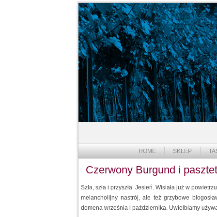
HOME
SKLEP
TA
Czerwony Burgund i pasztet
Szła, szła i przyszła. Jesień. Wisiała już w powietrz
melancholijny nastrój, ale też grzybowe błogosł
domena września i października. Uwielbiamy używa