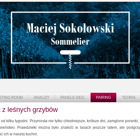
STING ROOM
ANALIZY
PANELE DEG.
PAIRING
TEORIA
 z leśnych grzybów
u od kilku tygodni. Przyniosła nie tylko chłodniejsze, krótsze dni, zamglone poranki,
awieństwo. Prawdziwki można było znaleźć w lasach jeszcze latem, ale podgrzyb
ć ich w naszej kuchni.