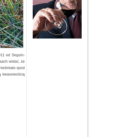
011 od Seguin-
ksach widać, że
 nieśmiało spod
ką kwasowością