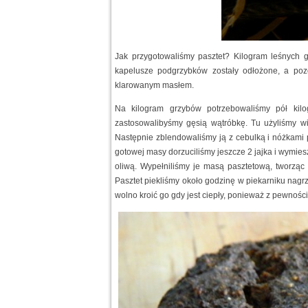
Jak przygotowaliśmy pasztet? Kilogram leśnych 
kapelusze podgrzybków zostały odłożone, a pozo
klarowanym masłem.
Na kilogram grzybów potrzebowaliśmy pół kilo
zastosowalibyśmy gęsią wątróbkę. Tu użyliśmy wi
Następnie zblendowaliśmy ją z cebulką i nóżkami
gotowej masy dorzuciliśmy jeszcze 2 jajka i wymies
oliwą. Wypełniliśmy je masą pasztetową, tworząc
Pasztet piekliśmy około godzinę w piekarniku nagr
wolno kroić go gdy jest ciepły, ponieważ z pewnośc