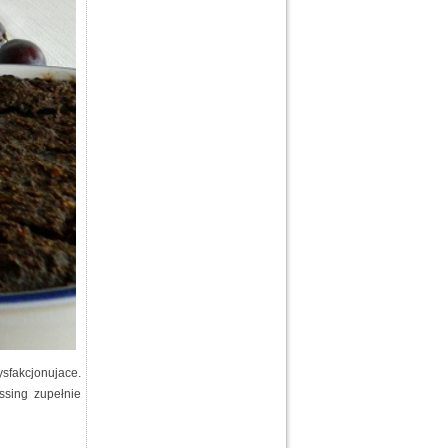
ysfakcjonujace.
ssing zupełnie