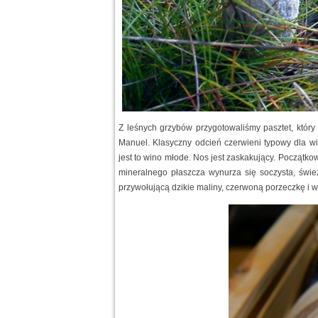
Z leśnych grzybów przygotowaliśmy pasztet, któ
Manuel. Klasyczny odcień czerwieni typowy dla win 
jest to wino młode. Nos jest zaskakujący. Początko
mineralnego płaszcza wynurza się soczysta, świe
przywołującą dzikie maliny, czerwoną porzeczkę i wc