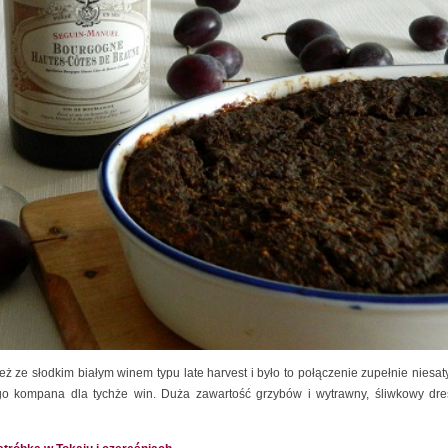
ż ze słodkim białym winem typu late harvest i było to połączenie zupełnie niesat
o kompana dla tychże win. Duża zawartość grzybów i wytrawny, śliwkowy dre