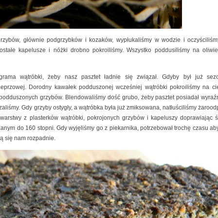
grzybów, głównie podgrzybków i kozaków, wypłukaliśmy w wodzie i oczyściliśm
stałe kapelusze i nóżki drobno pokroiliśmy. Wszystko poddusiliśmy na oliwi
grama wątróbki, żeby nasz pasztet ładnie się związał. Gdyby był już sez
eprzowej. Dorodny kawałek podduszonej wcześniej wątróbki pokroiliśmy na cien
 podduszonych grzybów. Blendowaliśmy dość grubo, żeby pasztet posiadał wyraźn
zaliśmy. Gdy grzyby ostygły, a wątróbka była już zmiksowana, natłuściliśmy żaroo
 warstwy z plasterków wątróbki, pokrojonych grzybów i kapeluszy doprawiając ś
zanym do 160 stopni. Gdy wyjęliśmy go z piekarnika, potrzebował trochę czasu ab
ią się nam rozpadnie.