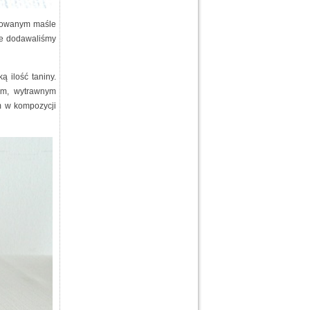
arowanym maśle
ie dodawaliśmy
ą ilość taniny.
ym, wytrawnym
m w kompozycji