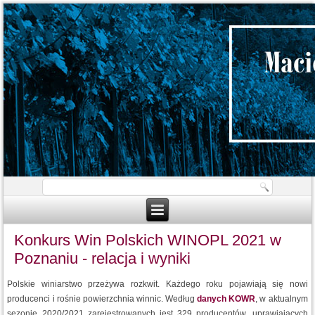
Konkurs Win Polskich WINOPL 2021 w
Poznaniu - relacja i wyniki
Polskie winiarstwo przeżywa rozkwit. Każdego roku pojawiają się nowi
producenci i rośnie powierzchnia winnic. Według
danych KOWR
, w aktualnym
sezonie 2020/2021 zarejestrowanych jest 329 producentów, uprawiających