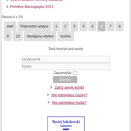
Primitivo Marzagaglia 2013
Strona 6 z 29
start
Poprzedni artykuł
1
2
3
4
5
6
7
8
9
10
Następny artykuł
koniec
Twój koszyk jest pusty
Użytkownik
Hasło
Zapamiętaj
Zaloguj
Załóż swoje konto!
Nie pamiętasz nazwy?
Nie pamiętasz hasła?