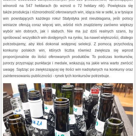
winorośl na 547 hektarach (to wzrost o 72 hektary rdr). Powiększa się
także produkcja i różnorodność oferowanych win, idąca nie w setki, a w tysiące
win powstających każdego roku! Statystyka jest nieubłagana, jeśli polscy
winiarze oferują coraz więcej win, wśród nich znajdziemy zarówno większy
wybór win dobrych, jak i słabych. Nie ma już dziś realnych szans, by
spróbować wszystkich win dostępnych na rynku, ba nawet większości, dlatego
potrzebujemy, aby ktoś dokonał wstępnej selekcji. Z pomocą przychodzą
konkursy polskich win, których liczba również zwiększa się wprost
proporcjonalnie do ilości oferowanych produktów. To podczas konkursów,
jurorzy przyznając punktacje i medale, wskazują na jakie wina warto zwrócić
uwagę. Sądząc po zwiększającej się ilości win nadsyłanych na konkursy oraz
zainteresowaniu publiczności - rynek tych konkursów potrzebuje.