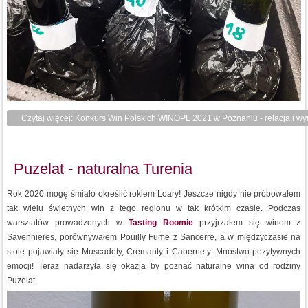
Czytaj więcej: Konkurs Win Polskich WINOPL 2021 w Poznaniu - relacja i wy
Puzelat - naturalna Turenia
Rok 2020 mogę śmiało określić rokiem Loary! Jeszcze nigdy nie próbowałem
tak wielu świetnych win z tego regionu w tak krótkim czasie. Podczas
warsztatów prowadzonych w
Tasting Roomie
przyjrzałem się winom z
Savennieres, porównywałem Pouilly Fume z Sancerre, a w międzyczasie na
stole pojawiały się Muscadety, Cremanty i Cabernety. Mnóstwo pozytywnych
emocji! Teraz nadarzyła się okazja by poznać naturalne wina od rodziny
Puzelat.