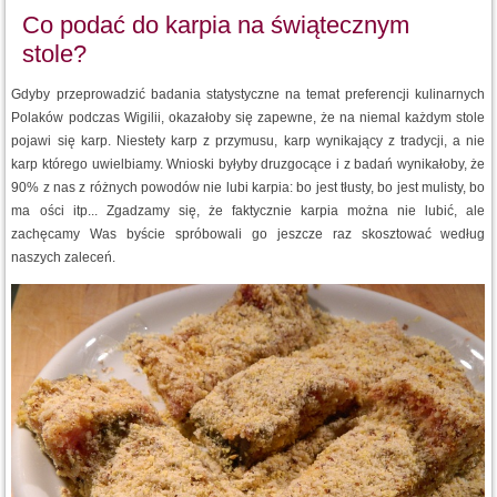
Co podać do karpia na świątecznym
stole?
Gdyby przeprowadzić badania statystyczne na temat preferencji kulinarnych
Polaków podczas Wigilii, okazałoby się zapewne, że na niemal każdym stole
pojawi się karp. Niestety karp z przymusu, karp wynikający z tradycji, a nie
karp którego uwielbiamy. Wnioski byłyby druzgocące i z badań wynikałoby, że
90% z nas z różnych powodów nie lubi karpia: bo jest tłusty, bo jest mulisty, bo
ma ości itp... Zgadzamy się, że faktycznie karpia można nie lubić, ale
zachęcamy Was byście spróbowali go jeszcze raz skosztować według
naszych zaleceń.