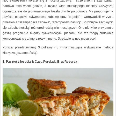
Noc sylwestrowa kojarzy się z huczną zabawą i "strzelaniem z szampana".
Zabawa trwa wiele godzin, a użycie wina musującego niestety zazwyczaj
ogranicza się do jednorazowego toastu chwilę po północy. My proponujemy,
abyście połączyli sylwestrową zabawę oraz "bąbelki" i wprowadzili w życie
określenia "szampańska zabawa", "szampański nastrój". Spróbujcie zachwycić
się szlachetnością i różnorodnością win musujących. One nie tylko przyjemnie
gaszą pragnienie między sylwestrowymi pląsami, ale też mogą cudownie
komponować się z imprezowym menu. Spędźcie tę noc musująco!
Poniżej przedstawiamy 3 potrawy i 3 wina musujące wytwarzane metodą
klasyczną (szampańską).
1. Pasztet z łososia & Cava Perelada Brut Reserva