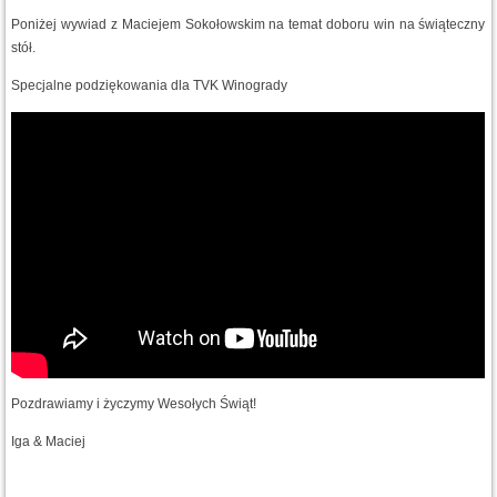
Poniżej wywiad z Maciejem Sokołowskim na temat doboru win na świąteczny
stół.
Specjalne podziękowania dla TVK Winogrady
Pozdrawiamy i życzymy Wesołych Świąt!
Iga & Maciej