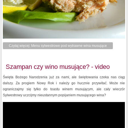
Czytaj więcej: Menu sylwestrowe pod wytrawne wina musujące
Szampan czy wino musujące? - video
Święta Bożego Narodzenia już za nami, ale świętowania czeka nas ciąg
dalszy. Za progiem Nowy Rok i należy go hucznie przywitać. Może nie
ograniczajmy się tylko do toastu winem musującym, ale cały wieczór
Sylwestrowy uczcijmy nieustannym popijaniem musującego wina?