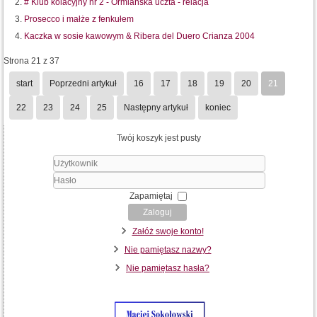
# Klub kolacyjny nr 2 - Ormiańska uczta - relacja
Prosecco i małże z fenkułem
Kaczka w sosie kawowym & Ribera del Duero Crianza 2004
Strona 21 z 37
start
Poprzedni artykuł
16
17
18
19
20
21
22
23
24
25
Następny artykuł
koniec
Twój koszyk jest pusty
Użytkownik
Hasło
Zapamiętaj
Zaloguj
Załóż swoje konto!
Nie pamiętasz nazwy?
Nie pamiętasz hasła?