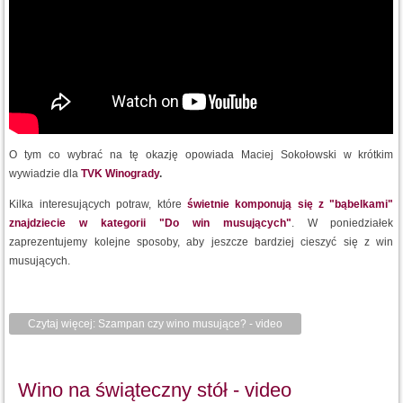
O tym co wybrać na tę okazję opowiada Maciej Sokołowski w krótkim
wywiadzie dla
TVK Winogrady
.
Kilka interesujących potraw, które
świetnie komponują się z "bąbelkami"
znajdziecie w kategorii "Do win musujących"
. W poniedziałek
zaprezentujemy kolejne sposoby, aby jeszcze bardziej cieszyć się z win
musujących.
Czytaj więcej: Szampan czy wino musujące? - video
Wino na świąteczny stół - video