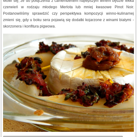
Mówi się, że do połączenia z camembertem najlepszym winem będzie lekka
czerwień w rodzaju młodego Merlota lub mniej kwasowe Pinot Noir.
Postanowiliśmy sprawdzić czy perspektywa kompozycji winno-kulinarnej
zmieni się, gdy u boku sera pojawią się dodatki kojarzone z winami białymi -
skorzonera i konfitura pigwowa.