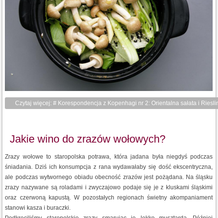
Czytaj więcej: # Korespondencja z Kopenhagi nr 2: Orientalna sałata i Riesli
Jakie wino do zrazów wołowych?
Zrazy wołowe to staropolska potrawa, która jadana była niegdyś podczas
śniadania. Dziś ich konsumpcja z rana wydawałaby się dość ekscentryczna,
ale podczas wytwornego obiadu obecność zrazów jest pożądana. Na śląsku
zrazy nazywane są roladami i zwyczajowo podaje się je z kluskami śląskimi
oraz czerwoną kapustą. W pozostałych regionach świetny akompaniament
stanowi kasza i buraczki.
Podkręciliśmy staropolskie zrazy smarując je lekko musztardą. Później