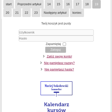
start
Poprzedni artykuł
14
15
16
17
18
19
20
21
22
23
Następny artykuł
koniec
Twój koszyk jest pusty
Użytkownik
Hasło
Zapamiętaj
Zaloguj
Załóż swoje konto!
Nie pamiętasz nazwy?
Nie pamiętasz hasła?