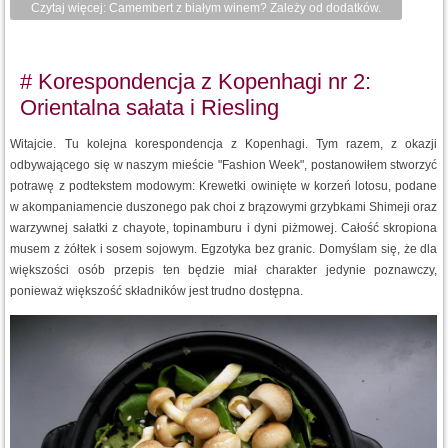
Czytaj więcej: Camembert z białym winem? Zależy od dodatków.
# Korespondencja z Kopenhagi nr 2:
Orientalna sałata i Riesling
Witajcie. Tu kolejna korespondencja z Kopenhagi. Tym razem, z okazji
odbywającego się w naszym mieście "Fashion Week", postanowiłem stworzyć
potrawę z podtekstem modowym: Krewetki owinięte w korzeń lotosu, podane
w akompaniamencie duszonego pak choi z brązowymi grzybkami Shimeji oraz
warzywnej sałatki z chayote, topinamburu i dyni piżmowej. Całość skropiona
musem z żółtek i sosem sojowym. Egzotyka bez granic. Domyślam się, że dla
większości osób przepis ten będzie miał charakter jedynie poznawczy,
ponieważ większość składników jest trudno dostępna.