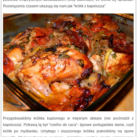
Rozwiązania czasem ukazują się nam jak "królik z kapelusza".
Przygotowaliśmy królika kupionego w mięsnym sklepie (nie pochodził z
kapelusza). Potrawą tą był "coelho de caca"- typowe portugalskie danie, czyli
królik po myśliwsku. Umytego i osuszonego królika pokroiliśmy na spore