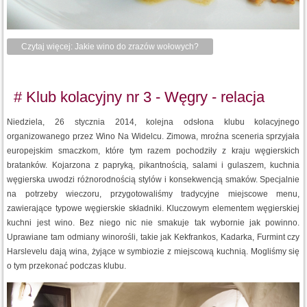
Czytaj więcej: Jakie wino do zrazów wołowych?
# Klub kolacyjny nr 3 - Węgry - relacja
Niedziela, 26 stycznia 2014, kolejna odsłona klubu kolacyjnego
organizowanego przez Wino Na Widelcu. Zimowa, mroźna sceneria sprzyjała
europejskim smaczkom, które tym razem pochodziły z kraju węgierskich
bratanków. Kojarzona z papryką, pikantnością, salami i gulaszem, kuchnia
węgierska uwodzi różnorodnością stylów i konsekwencją smaków. Specjalnie
na potrzeby wieczoru, przygotowaliśmy tradycyjne miejscowe menu,
zawierające typowe węgierskie składniki. Kluczowym elementem węgierskiej
kuchni jest wino. Bez niego nic nie smakuje tak wybornie jak powinno.
Uprawiane tam odmiany winorośli, takie jak Kekfrankos, Kadarka, Furmint czy
Harslevelu dają wina, żyjące w symbiozie z miejscową kuchnią. Mogliśmy się
o tym przekonać podczas klubu.