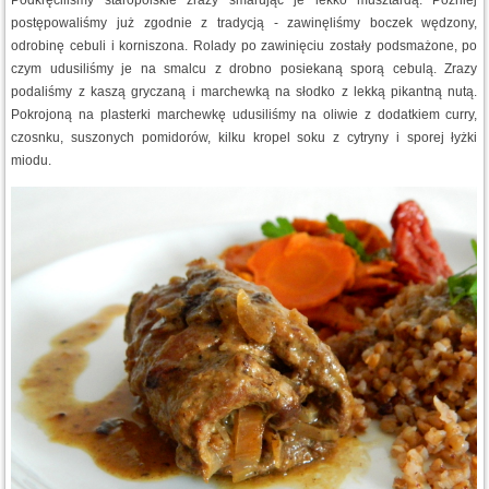
postępowaliśmy już zgodnie z tradycją - zawinęliśmy boczek wędzony,
odrobinę cebuli i korniszona. Rolady po zawinięciu zostały podsmażone, po
czym udusiliśmy je na smalcu z drobno posiekaną sporą cebulą. Zrazy
podaliśmy z kaszą gryczaną i marchewką na słodko z lekką pikantną nutą.
Pokrojoną na plasterki marchewkę udusiliśmy na oliwie z dodatkiem curry,
czosnku, suszonych pomidorów, kilku kropel soku z cytryny i sporej łyżki
miodu.