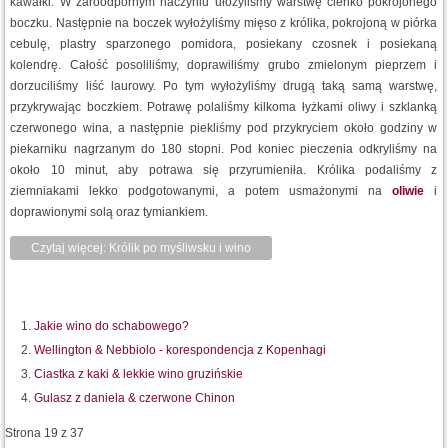
kawałki. W żaroodpornym naczyniu ułożyliśmy warstwę cienko pokrojonego
boczku. Następnie na boczek wyłożyliśmy mięso z królika, pokrojoną w piórka
cebulę, plastry sparzonego pomidora, posiekany czosnek i posiekaną
kolendrę. Całość posoliliśmy, doprawiliśmy grubo zmielonym pieprzem i
dorzuciliśmy liść laurowy. Po tym wyłożyliśmy drugą taką samą warstwę,
przykrywając boczkiem. Potrawę polaliśmy kilkoma łyżkami oliwy i szklanką
czerwonego wina, a następnie piekliśmy pod przykryciem około godziny w
piekarniku nagrzanym do 180 stopni. Pod koniec pieczenia odkryliśmy na
około 10 minut, aby potrawa się przyrumieniła. Królika podaliśmy z
ziemniakami lekko podgotowanymi, a potem usmażonymi na
oliwie
i
doprawionymi solą oraz tymiankiem.
Czytaj więcej: Królik po myśliwsku i wino
Jakie wino do schabowego?
Wellington & Nebbiolo - korespondencja z Kopenhagi
Ciastka z kaki & lekkie wino gruzińskie
Gulasz z daniela & czerwone Chinon
Strona 19 z 37